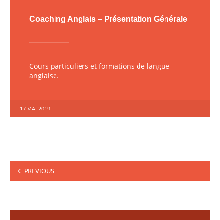
Coaching Anglais – Présentation Générale
Cours particuliers et formations de langue
anglaise.
17 MAI 2019
Pagination
PREVIOUS
des
publications