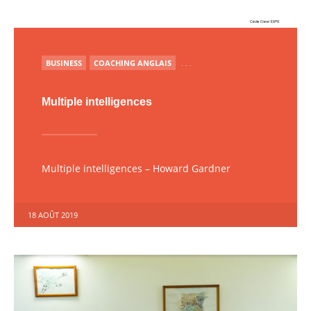
PUBLIÉ
BUSINESS
COACHING ANGLAIS
. . .
Multiple intelligences
Multiple intelligences – Howard Gardner
18 AOÛT 2019