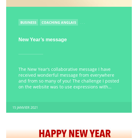
PUBLIÉ
BUSINESS
COACHING ANGLAIS
. . .
New Year’s message
The New Year’s collaborative message I have
received wonderful message from everywhere
and from so many of you! The challenge I posted
on the website was to use expressions with…
15 JANVIER 2021