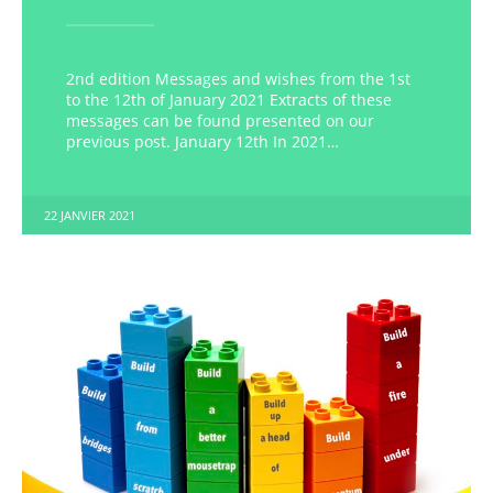
2nd edition Messages and wishes from the 1st
to the 12th of January 2021 Extracts of these
messages can be found presented on our
previous post. January 12th In 2021…
22 JANVIER 2021