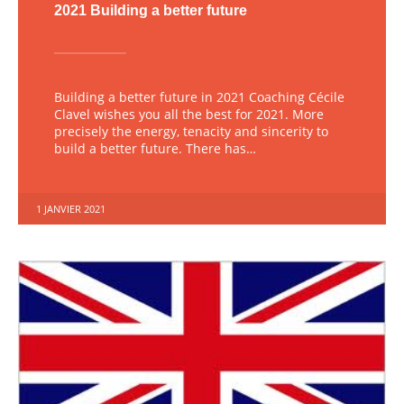
2021 Building a better future
Building a better future in 2021 Coaching Cécile
Clavel wishes you all the best for 2021. More
precisely the energy, tenacity and sincerity to
build a better future. There has…
1 JANVIER 2021