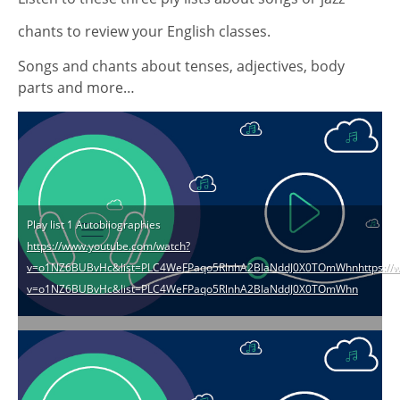
chants to review your English classes.
Songs and chants about tenses, adjectives, body
parts and more…
Play list 1 Autobiiographies
https://www.youtube.com/watch?
v=o1NZ6BUBvHc&list=PLC4WeFPaqo5RlnhA2BIaNddJ0X0TOmWhnhttps://w
v=o1NZ6BUBvHc&list=PLC4WeFPaqo5RlnhA2BIaNddJ0X0TOmWhn