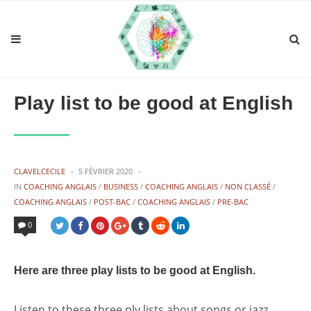
Play list to be good at English
PUBLIÉ
CLAVELCECILE
5 FÉVRIER 2020
PAR
POSTED
IN
COACHING ANGLAIS
/
BUSINESS
/
COACHING ANGLAIS
/
NON CLASSÉ
/
IN
COACHING ANGLAIS
/
POST-BAC
/
COACHING ANGLAIS
/
PRE-BAC
0
Here are three play lists to be good at English.
Listen to these three ply lists about songs or jazz