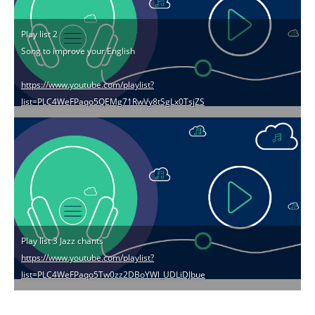
Play list 2
Song to improve your English
https://www.youtube.com/playlist?
list=PLC4WeFPaqo5QEMg71RwVy8tSgLx0TsjZS
Play list 3 Jazz chants
https://www.youtube.com/playlist?
list=PLC4WeFPaqo5Tw0zz2DBoYWl_UDLiDJbue